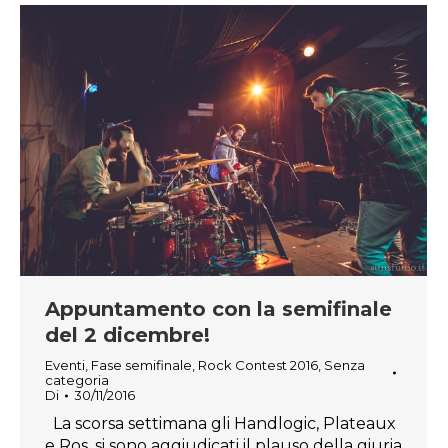
Appuntamento con la semifinale
del 2 dicembre!
Eventi
,
Fase semifinale
,
Rock Contest 2016
,
Senza
categoria
Di
30/11/2016
La scorsa settimana gli Handlogic, Plateaux
e Ros, si sono aggiudicati il plauso della giuria