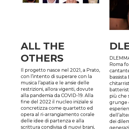
ALL THE
DL
OTHERS
DLEMMA 
Roma fo
Il progetto nasce nel 2021, a Prato,
cantante
con l’intento di superare con la
bassista
musica l’apatia e le ansie delle
chitarris
restrizioni, allora vigenti, dovute
batteris
alla pandemia da COVID-19. Alla
più che 
fine del 2022 il nucleo iniziale si
grunge e
concretizza come quartetto ed
esperie
opera al ri-arrangiamento corale
dell’alte
delle idee di partenza e alla
dei dile
scrittura condivisa di nuovi brani,
generazi