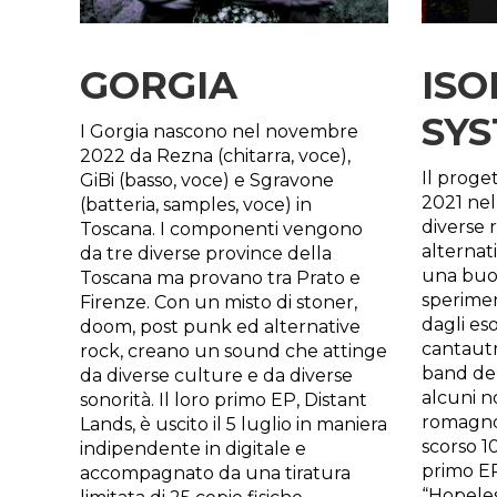
GORGIA
ISO
SY
I Gorgia nascono nel novembre
2022 da Rezna (chitarra, voce),
Il proget
GiBi (basso, voce) e Sgravone
2021 nel 
(batteria, samples, voce) in
diverse r
Toscana. I componenti vengono
alternat
da tre diverse province della
una buo
Toscana ma provano tra Prato e
sperimen
Firenze. Con un misto di stoner,
dagli eso
doom, post punk ed alternative
cantautr
rock, creano un sound che attinge
band deb
da diverse culture e da diverse
alcuni no
sonorità. Il loro primo EP, Distant
romagnol
Lands, è uscito il 5 luglio in maniera
scorso 10
indipendente in digitale e
primo EP
accompagnato da una tiratura
“Hopeless