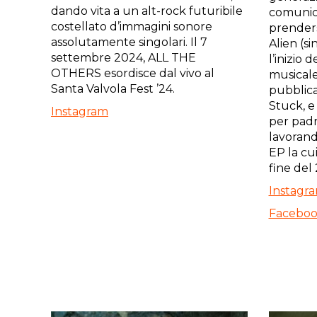
dando vita a un alt-rock futuribile
comunica
costellato d’immagini sonore
prendersi
assolutamente singolari. Il 7
Alien (s
settembre 2024, ALL THE
l’inizio 
OTHERS esordisce dal vivo al
musical
Santa Valvola Fest ’24.
pubblic
Stuck, e
Instagram
per padr
lavorand
EP la cui
fine del
Instagr
Facebo