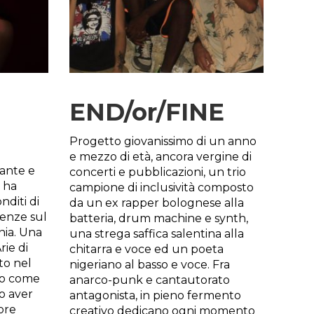
END/or/FINE
Progetto giovanissimo di un anno
e mezzo di età, ancora vergine di
ante e
concerti e pubblicazioni, un trio
 ha
campione di inclusività composto
diti di
da un ex rapper bolognese alla
ienze sul
batteria, drum machine e synth,
nia. Una
una strega saffica salentina alla
rie di
chitarra e voce ed un poeta
to nel
nigeriano al basso e voce. Fra
cco come
anarco-punk e cantautorato
po aver
antagonista, in pieno fermento
iore
creativo dedicano ogni momento