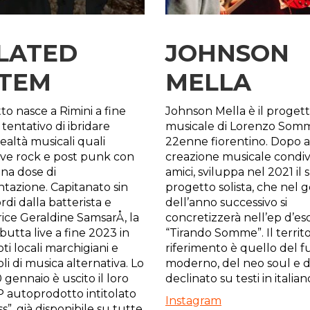
LATED
JOHNSON
STEM
MELLA
to nasce a Rimini a fine
Johnson Mella è il proget
tentativo di ibridare
musicale di Lorenzo Somm
ealtà musicali quali
22enne fiorentino. Dopo a
ive rock e post punk con
creazione musicale condiv
na dose di
amici, sviluppa nel 2021 il 
tazione. Capitanato sin
progetto solista, che nel 
rdi dalla batterista e
dell’anno successivo si
ice Geraldine SamsarÅ, la
concretizzerà nell’ep d’es
utta live a fine 2023 in
“Tirando Somme”. Il territo
ti locali marchigiani e
riferimento è quello del 
i di musica alternativa. Lo
moderno, del neo soul e de
 gennaio è uscito il loro
declinato su testi in italian
 autoprodotto intitolato
Instagram
”, già disponibile su tutte