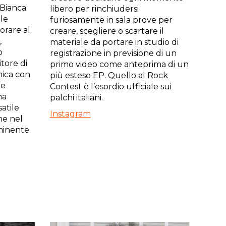
 Bianca
libero per rinchiudersi
ole
furiosamente in sala prove per
vorare al
creare, scegliere o scartare il
,
materiale da portare in studio di
o
registrazione in previsione di un
tore di
primo video come anteprima di un
nica con
più esteso EP. Quello al Rock
ne
Contest è l’esordio ufficiale sui
na
palchi italiani.
satile
Instagram
ne nel
mminente