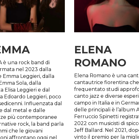
EMMA
ELENA
ROMANO
è una rock band di
rmata nel 2023 dalla
Elena Romano è una cant
 Emma Leggieri, dalla
cantautrice fiorentina che
 Emma Sola, dalla
frequentato studi approfon
ta Elisa Leggieri e dal
canto jazz e diverse esper
ta Edoardo Leggieri, poco
campo in Italia e in Germa
sedicenni. Influenzata dal
delle principali è l’album A
 dal metal e dalle
Ferruccio Spinetti registra
nze più contemporanee
2022 con musicisti di spi
rnative rock, la band parla
Jeff Ballard. Nel 2021, do
mmi che le giovani
vinto il premio per la migl
oni affrontano oggi nel