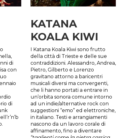
KATANA
KOALA KIWI
to
I Katana Koala Kiwi sono frutto
ella,
della città di Trieste e delle sue
nni di
contraddizioni. Alessandro, Andrea,
isa con
Pietro, Gilberto e Lorenzo
suo
gravitano attorno a baricentri
gennaio
musicali diversi ma convergenti,
che li hanno portati a entrare in
ordio
un’orbita sonora comune intorno
rio di
ad un indie/alternative rock con
funk
suggestioni “emo” ed elettroniche,
ll’r’n’b
in italiano. Testi e arrangiamenti
o.
nascono da un lavoro corale di
affinamento, fino a diventare
“taglienti come la pietra carsica,