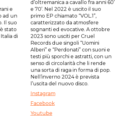
d’oltremanica a cavallo fra anni 60’
ani e
e 70’. Nel 2022 è uscito il suo
o ad un
primo EP chiamato “VOL.1”,
 Il suo
caratterizzato da atmosfere
è stato
sognanti ed evocative. A ottobre
Italia di
2023 sono usciti per Cruel
Records due singoli “Uomini
Alberi” e “Perdonati” con suoni e
testi più sporchi e astratti, con un
senso di circolarità che li rende
una sorta di raga in forma di pop.
Nell’inverno 2024 è prevista
l’uscita del nuovo disco.
Instagram
Facebook
Youtube