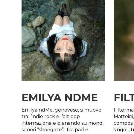
EMILYA NDME
FIL
Emilya ndMe, genovese, si muove
Filtermat
tra l’indie rock e l’alt pop
Matteini
internazionale planando su mondi
composit
sonori “shoegaze”. Tra pad e
singoli,