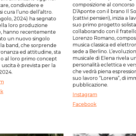
composizione al concorso
re, condividere e
D’Aponte con il brano Il S
 cura l’uno dell’altro.
(cattivi pensieri), inizia a la
ingolo, 2024) ha segnato
suo primo progetto solista
della loro produzione
collaborando con il fratell
e, hanno recentemente
Lorenzo Romano, composi
ato un nuovo singolo
musica classica ed elettro
 la band, che sorprende
sede a Berlino. L’evoluzio
onanza ed attitudine, sta
musicale di Elena rivela u
o al loro primo concept
personalità eclettica e ver
 uscita è prevista per la
che vedrà piena espressio
 2024.
suo lavoro “Lorena”, di i
am
pubblicazione.
ok
Instagram
Facebook