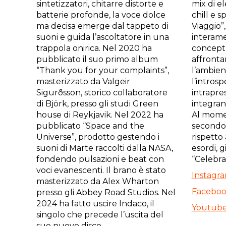
sintetizzatori, chitarre distorte e
mix di e
batterie profonde, la voce dolce
chill e s
ma decisa emerge dal tappeto di
Viaggio”,
suoni e guida l’ascoltatore in una
interam
trappola onirica. Nel 2020 ha
concept 
pubblicato il suo primo album
affronta
“Thank you for your complaints”,
l’ambient
masterizzato da Valgeir
l’intros
Sigurðsson, storico collaboratore
intrapres
di Björk, presso gli studi Green
integrand
house di Reykjavik. Nel 2022 ha
Al momen
pubblicato “Space and the
secondo
Universe”, prodotto gestendo i
rispetto
suoni di Marte raccolti dalla NASA,
esordi, g
fondendo pulsazioni e beat con
“Celebra
voci evanescenti. Il brano è stato
Instagr
masterizzato da Alex Wharton
Facebo
presso gli Abbey Road Studios. Nel
2024 ha fatto uscire Indaco, il
Youtub
singolo che precede l’uscita del
suo nuovo disco.