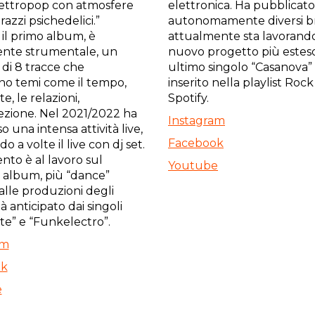
lettropop con atmosfere
elettronica. Ha pubblicato
prazzi psichedelici.”
autonomamente diversi br
 il primo album, è
attualmente sta lavorand
ente strumentale, un
nuovo progetto più esteso.
di 8 tracce che
ultimo singolo “Casanova” 
no temi come il tempo,
inserito nella playlist Rock 
e, le relazioni,
Spotify.
pezione. Nel 2021/2022 ha
Instagram
o una intensa attività live,
Facebook
o a volte il live con dj set.
to è al lavoro sul
Youtube
 album, più “dance”
 alle produzioni degli
ià anticipato dai singoli
te” e “Funkelectro”.
am
ok
e