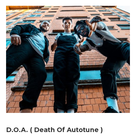
D.O.A. ( Death Of Autotune )