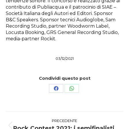
tendenze sonore. Il concorso è realizzato grazie al
contributo di Publiacqua e il patrocinio di SIAE –
Società Italiana degli Autori ed Editori. Sponsor
B&C Speakers. Sponsor tecnici Audioglobe, Sam
Recording Studio, partner Woodworm Label,
Locusta Booking, GRS General Recording Studio,
media-partner Rockit.
03/12/2021
Condividi questo post
Condividi
Condividi
su
su
Facebook
WhatsApp
Naviga
PRECEDENTE
Rock Contest 2021: i semifinalisti.
Post