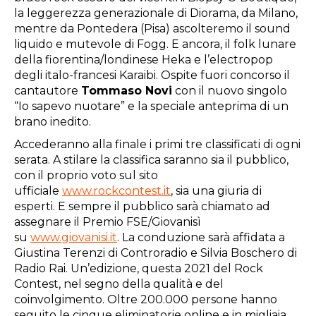
la leggerezza generazionale di Diorama, da Milano,
mentre da Pontedera (Pisa) ascolteremo il sound
liquido e mutevole di Fogg. E ancora, il folk lunare
della fiorentina/londinese Heka e l’electropop
degli italo-francesi Karaibi. Ospite fuori concorso il
cantautore
Tommaso Novi
con il nuovo singolo
“Io sapevo nuotare” e la speciale anteprima di un
brano inedito.
Accederanno alla finale i primi tre classificati di ogni
serata. A stilare la classifica saranno sia il pubblico,
con il proprio voto sul sito
ufficiale
www.rockcontest.it
, sia una giuria di
esperti. E sempre il pubblico sarà chiamato ad
assegnare il Premio FSE/Giovanisì
su
www.giovanisi.it
. La conduzione sarà affidata a
Giustina Terenzi di Controradio e Silvia Boschero di
Radio Rai. Un’edizione, questa 2021 del Rock
Contest, nel segno della qualità e del
coinvolgimento. Oltre 200.000 persone hanno
seguito le cinque eliminatorie online e in migliaia