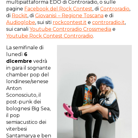
multipiattaforma EDO di Controradio, o sulle
pagine
Facebook del Rock Contest
, di
Controradio
,
di
Rockit
, di
Giovanisì – Regione Toscana
e di
Audioglobe
, sui siti
rockcontest.it
e
controradio.it
,
sui canali
Youtube Controradio Crossmedia
e
Youtube Rock Contest Controradio
.
La semifinale di
lunedì
6
dicembre
vedrà
in gara il sognante
chamber pop del
londinese/senese
Anton
Sconosciuto, il
post-punk dei
bolognesi Big Sea,
il pop
semiacustico dei
viterbesi
Santamarya e ben