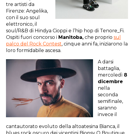
tre artisti da
Firenze: Angelika,
con il suo soul
elettronico, il
soul/R&B di Hindya Cioppi e l’hip hop di Tenore_Fi.
Ospiti fuori concorso i
Manitoba,
che proprio
sul
palco del Rock Contest
, cinque anni fa, iniziarono la
loro formidabile ascesa.
A darsi
battaglia,
mercoledì
8
dicembre
nella
seconda
semifinale,
saranno
invece il
cantautorato evoluto della altoatesina Bianca, il
blues rock oscuro dei vicentini Biopsy O Boutique,