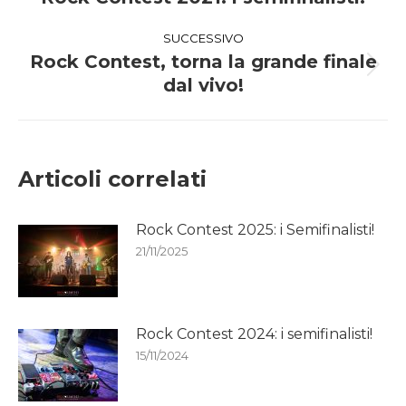
tra
precedente:
i
SUCCESSIVO
Rock Contest, torna la grande finale
post
Prossimo
dal vivo!
post:
Articoli correlati
Rock Contest 2025: i Semifinalisti!
21/11/2025
Rock Contest 2024: i semifinalisti!
15/11/2024