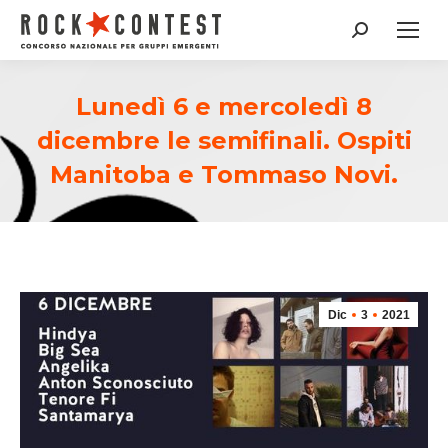
Cerca:
Lunedì 6 e mercoledì 8
dicembre le semifinali. Ospiti
Manitoba e Tommaso Novi.
Dic
3
2021