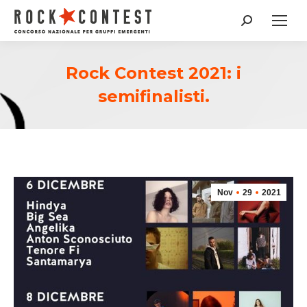
Cerca:
Rock Contest 2021: i
semifinalisti.
Nov
29
2021