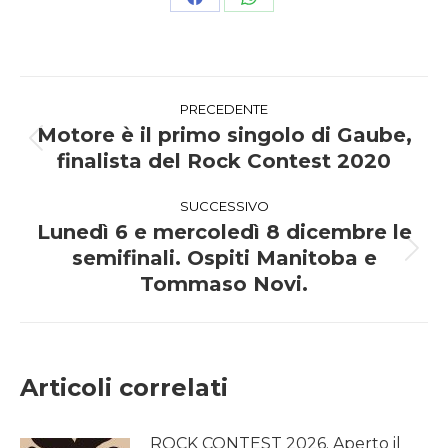
Condividi
Condividi
su
su
Facebook
WhatsApp
Naviga
PRECEDENTE
tra
Motore è il primo singolo di Gaube,
Post
finalista del Rock Contest 2020
i
precedente:
SUCCESSIVO
post
Lunedì 6 e mercoledì 8 dicembre le
semifinali. Ospiti Manitoba e
Prossimo
post:
Tommaso Novi.
Articoli correlati
ROCK CONTEST 2026. Aperto il