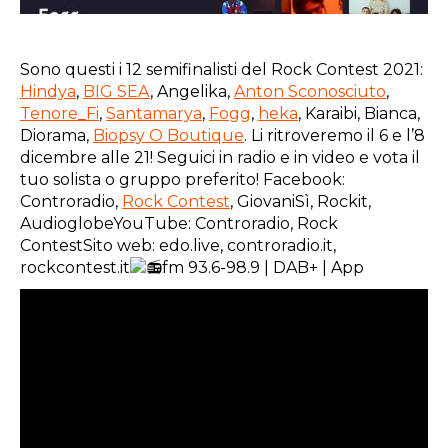
Sono questi i 12 semifinalisti del Rock Contest 2021:
Hindya
,
BIG SEA
, Angelika,
Anton Sconosciuto
,
Tenore_Fi
,
Santamarya
,
Fogg
,
heka
, Karaibi, Bianca,
Diorama,
Biopsy O Boutique
. Li ritroveremo il 6 e l’8
dicembre alle 21! Seguici in radio e in video e vota il
tuo solista o gruppo preferito! Facebook:
Controradio,
Rock Contest
, GiovaniSì, Rockit,
AudioglobeYouTube: Controradio, Rock
ContestSito web: edo.live, controradio.it,
rockcontest.it
fm 93.6-98.9 | DAB+ | App