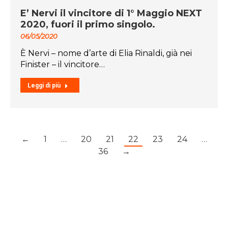
E’ Nervi il vincitore di 1° Maggio NEXT
2020, fuori il primo singolo.
06/05/2020
È Nervi – nome d’arte di Elia Rinaldi, già nei
Finister – il vincitore…
Leggi di più
←
1
…
20
21
22
23
24
…
36
→