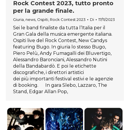
Rock Contest 2023, tutto pronto
per la grande finale.
Giuria
,
news
,
Ospiti
,
Rock Contest 2023
Di
17/11/2023
Sei le band finaliste da tutta l’Italia per il
Gran Gala della musica emergente italiana.
Ospiti live del Rock Contest, New Candys
featuring Bugo. In giuria lo stesso Bugo,
Piero Pelù, Andy Fumagalli dei Bluvertigo,
Alessandro Baronciani, Alessandro Nutini
della Bandabardò. E poi le etichette
discografiche, i direttori artistici
dei più importanti festival estivi e le agenzie
di booking. In gara Slebo, Lazzaro, The
Stand, Edgar Allan Pop,