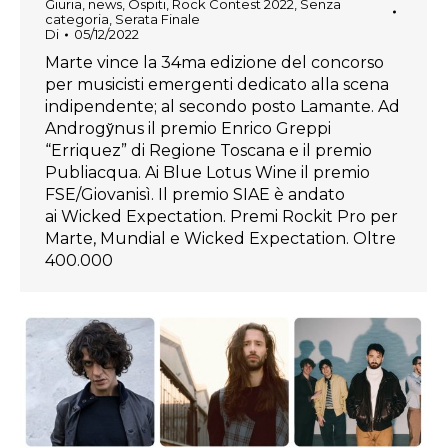
Giuria
,
news
,
Ospiti
,
Rock Contest 2022
,
Senza
categoria
,
Serata Finale
Di
05/12/2022
Marte vince la 34ma edizione del concorso
per musicisti emergenti dedicato alla scena
indipendente; al secondo posto Lamante. Ad
Androgy̆nus il premio Enrico Greppi
“Erriquez” di Regione Toscana e il premio
Publiacqua. Ai Blue Lotus Wine il premio
FSE/Giovanisì. Il premio SIAE è andato
ai Wicked Expectation. Premi Rockit Pro per
Marte, Mundial e Wicked Expectation. Oltre
400.000