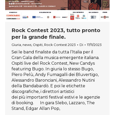
Rock Contest 2023, tutto pronto
per la grande finale.
Giuria
,
news
,
Ospiti
,
Rock Contest 2023
Di
17/11/2023
Sei le band finaliste da tutta l’Italia per il
Gran Gala della musica emergente italiana.
Ospiti live del Rock Contest, New Candys
featuring Bugo. In giuria lo stesso Bugo,
Piero Pelù, Andy Fumagalli dei Bluvertigo,
Alessandro Baronciani, Alessandro Nutini
della Bandabardò. E poi le etichette
discografiche, i direttori artistici
dei più importanti festival estivi e le agenzie
di booking. In gara Slebo, Lazzaro, The
Stand, Edgar Allan Pop,