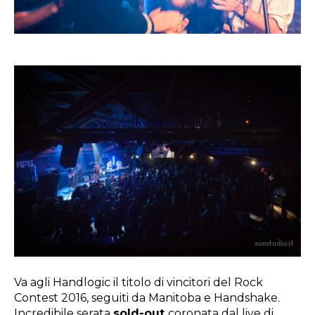
Va agli Handlogic il titolo di vincitori del Rock
Contest 2016, seguiti da Manitoba e Handshake.
Incredibile serata
sold-out
coronata dal live di