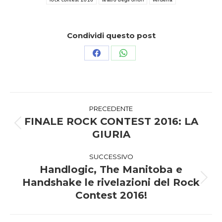
Condividi questo post
Condividi
Condividi
su
su
Facebook
WhatsApp
Naviga
PRECEDENTE
tra
FINALE ROCK CONTEST 2016: LA
Post
GIURIA
i
precedente:
SUCCESSIVO
post
Handlogic, The Manitoba e
Handshake le rivelazioni del Rock
Prossimo
post:
Contest 2016!