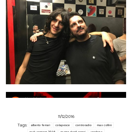
11/12/2016
Tags:
alberto ferrari
colapesce
controradio
max collini
rock contest 2016
teatro degli orrori
verdena