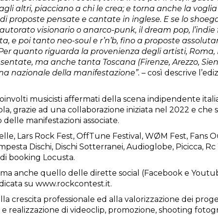
li altri, piacciano a chi le crea; e torna anche la voglia
 proposte pensate e cantate in inglese. E se lo shoegaze
autorato visionario o anarco-punk, il dream pop, l’indie fol
lista, e poi tanto neo-soul e r’n’b, fino a proposte asso
 Per quanto riguarda la provenienza degli artisti, Roma, 
esentate, ma anche tanta Toscana (Firenze, Arezzo, Siena
rina nazionale della manifestazione”.
– così descrive l’ed
involti musicisti affermati della scena indipendente italia
ola, grazie ad una collaborazione iniziata nel 2022 e che si
p delle manifestazioni associate.
elle, Lars Rock Fest, OffTune Festival, WØM Fest, Fans Ou
pesta Dischi, Dischi Sotterranei, Audioglobe, Picicca, R
 di booking Locusta.
a, ma anche quello delle dirette social (Facebook e Youtub
edicata su www.rockcontest.it.
alla crescita professionale ed alla valorizzazione dei proge
udio e realizzazione di videoclip, promozione, shooting fotog