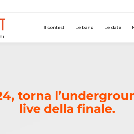
Il contest
Le band
Le date
4, torna l’undergrou
live della finale.