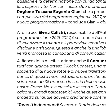
passione e la determinazione con cui da tanti
loro espressività. Noi, con i nostri due premi, a
Regione Toscana
Eugenio Giani
che a propo
complessiva del programma regionale 21/27, so
nuova programmazione –
conclude Giani
– ab
A lui fa eco
Elena Calistri,
responsabile dell’Aut
programmazione 2021-2027, è sostenere l’occupaz
di valorizzare il talento e il potenziale creat
discipline artistiche. Questa è anche la finali
verrà promossa la campagna di comunicazione 
Al fianco della manifestazione anche il
Comune 
tutti con grande attesa il Rock Contest, una ma
scoperta di di nuove rotte e di nuove traiettor
fianco di questa manifestazione che anche quest
si intreccia da 36 anni con la storia della musi
nostro Paese. Nato e cresciuto in seno a Contror
calcare i grandi palcoscenici. Anche quest’anno
progetto sul quale davvero crediamo e contin
“
Torna l’Underground!
Scemata l’onda della mus