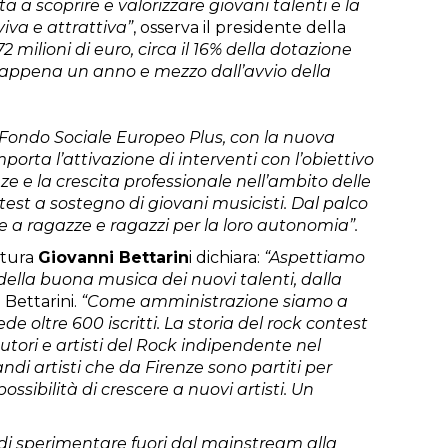
 scoprire e valorizzare giovani talenti e la
viva e attrattiva”
, osserva il presidente della
2 milioni di euro, circa il 16% della dotazione
d appena un anno e mezzo dall’avvio della
l Fondo Sociale Europeo Plus, con la nuova
rta l’attivazione di interventi con l’obiettivo
ze e la crescita professionale nell’ambito delle
test a sostegno di giovani musicisti. Dal palco
a ragazze e ragazzi per la loro autonomia”.
ltura
Giovanni Bettarin
i dichiara:
“Aspettiamo
della buona musica dei nuovi talenti, dalla
 Bettarini.
“Come amministrazione siamo a
oltre 600 iscritti. La storia del rock contest
autori e artisti del Rock indipendente nel
ndi artisti che da Firenze sono partiti per
ssibilità di crescere a nuovi artisti. Un
o di sperimentare fuori dal mainstream alla