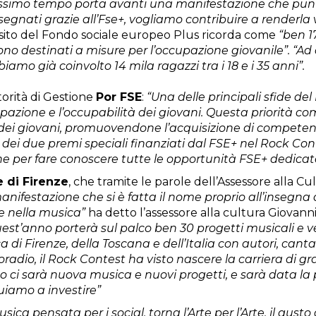
ssimo tempo porta avanti una manifestazione che punta a
ssegnati grazie all’Fse+, vogliamo contribuire a renderla 
sito del Fondo sociale europeo Plus ricorda come
“ben 17
no destinati a misure per l’occupazione giovanile”. “A
biamo già coinvolto 14 mila ragazzi tra i 18 e i 35 anni”.
orità di Gestione
Por FSE
:
“Una delle principali sfide de
ione e l’occupabilità dei giovani. Questa priorità compo
ivo dei giovani, promuovendone l’acquisizione di competen
tà dei due premi speciali finanziati dal FSE+ nel Rock Con
per fare conoscere tutte le opportunità FSE+ dedicate 
di Firenze
, che tramite le parole dell’Assessore alla Cu
nifestazione che si è fatta il nome proprio all’insegna 
ie nella musica”
ha detto l’assessore alla cultura Giovanni
’anno porterà sul palco ben 30 progetti musicali e vede 
ca di Firenze, della Toscana e dell’Italia con autori, cant
adio, il Rock Contest ha visto nascere la carriera di gra
 ci sarà nuova musica e nuovi progetti, e sarà data la po
uiamo a investire”
ica pensata per i social, torna l’Arte per l’Arte, il gust