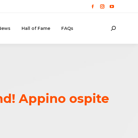
Facebook
Instagram
YouTube
page
page
page
opens
opens
opens
News
Hall of Fame
FAQs
Cerca:
in
in
in
new
new
new
window
window
window
nd! Appino ospite