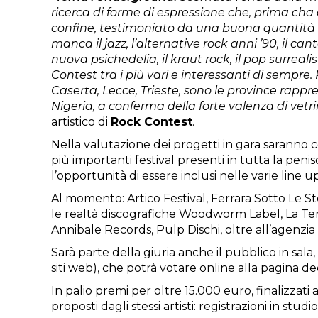
ricerca di forme di espressione che, prima cha ag
confine, testimoniato da una buona quantità di
manca il jazz, l’alternative rock anni ’90, il cant
nuova psichedelia, il kraut rock, il pop surrea
Contest tra i più vari e interessanti di sempre.
Caserta, Lecce, Trieste, sono le province rappr
Nigeria, a conferma della forte valenza di vet
artistico di
Rock Contest
.
Nella valutazione dei progetti in gara saranno co
più importanti festival presenti in tutta la penis
l’opportunità di essere inclusi nelle varie line u
Al momento: Artico Festival, Ferrara Sotto Le St
le realtà discografiche Woodworm Label, La Tem
Annibale Records, Pulp Dischi, oltre all’agenzia
Sarà parte della giuria anche il pubblico in sal
siti web), che potrà votare online alla pagina d
In palio premi per oltre 15.000 euro, finalizzati 
proposti dagli stessi artisti: registrazioni in st