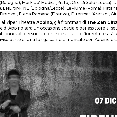
t (Bologna), Mark de’ Medici (Prato), Ore Di Sole (Lucca),
), END/or/FINE (Bologna/Lecce), LePiume (Roma), Katana Ko
Firenze), Elena Romano (Firenze), Filtermat (Arezzo), Giu
e al Viper Theatre
Appino
, già frontman di
The Zen Circ
ve di Appino sarà un’occasione speciale per assistere al se
 rinnovati dei suoi tre dischi; ma quello fiorentino sar
viso parte di una lunga carriera musicale con Appino e che