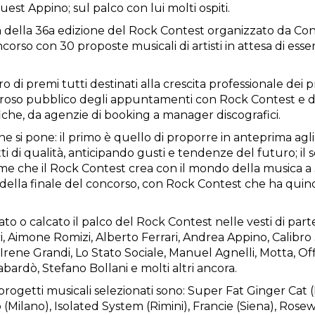
est Appino; sul palco con lui molti ospiti.
della 36a edizione del Rock Contest organizzato da Cont
ncorso con 30 proposte musicali di artisti in attesa di es
i premi tutti destinati alla crescita professionale dei pro
roso pubblico degli appuntamenti con Rock Contest e da u
afiche, da agenzie di booking a manager discografici.
ne si pone: il primo è quello di proporre in anteprima agli
di qualità, anticipando gusti e tendenze del futuro; il s
ame che il Rock Contest crea con il mondo della musica a 
essa della finale del concorso, con Rock Contest che ha qu
o o calcato il palco del Rock Contest nelle vesti di parteci
i, Aimone Romizi, Alberto Ferrari, Andrea Appino, Calibro 
Irene Grandi, Lo Stato Sociale, Manuel Agnelli, Motta, Off
bardò, Stefano Bollani e molti altri ancora.
i 30 progetti musicali selezionati sono: Super Fat Ginger C
(Milano), Isolated System (Rimini), Francie (Siena), Rose