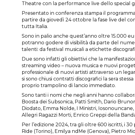
Theatre con la performance live dello special gu
Presentato in conferenza stampa il programma 
partire da giovedì 24 ottobre la fase live del co
tutta Italia.
Sono in palio anche quest’anno oltre 15.000 euro d
potranno godere di visibilità da parte del nume
talenti: da festival musicali a etichette discogr
Due sono infatti gli obiettivi che la manifestazio
streaming video – nuova musica e nuovi progetti 
professionale di nuovi artisti attraverso un leg
si sono chiusi contratti discografici la sera st
proprio trampolino di lancio immediato.
Sono tanti i nomi che negli anni hanno collaborat
Boosta dei Subsonica, Patti Smith, Dario Brunor
Diodato, Emma Nolde, I Ministri, Iosonouncane, 
Allegri Ragazzi Morti, Enrico Greppi della Banda
Per l’edizione 2024, tra gli oltre 600 iscritti, 
Ride (Torino), Emilya ndMe (Genova), Pietro Mio 