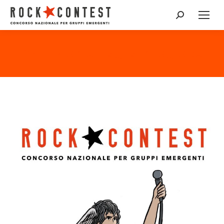
Cerca:
Archivio dei tag:
audioglobe