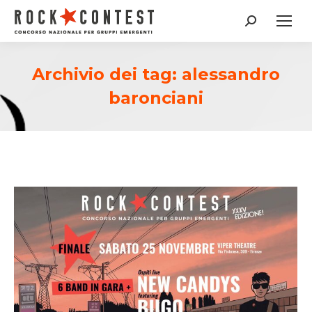
Cerca:
Archivio dei tag:
alessandro
baronciani