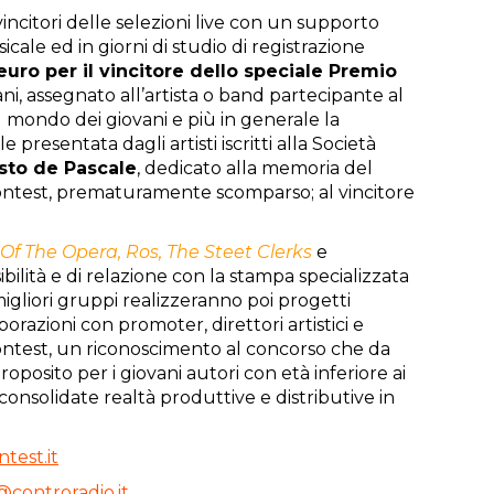
 vincitori delle selezioni live con un supporto
icale
ed in giorni di studio di registrazione
euro
per il vincitore dello speciale Premio
ni, assegnato all
’
artista o band partecipante al
l mondo dei giovani e più in generale la
presentata dagli artisti iscritti alla Società
sto de Pascale
, dedicato alla memoria del
kContest, prematuramente scomparso; al vincitore
Of The Opera, Ros, The Steet Clerks
e
bilit
à
e di relazione con la stampa specializzata
I migliori gruppi realizzeranno poi progetti
orazioni con promoter, direttori artistici e
ntest, un riconoscimento al concorso che da
proposito per i giovani autori con et
à
inferiore ai
consolidate realt
à
produttive e distributive in
test.it
t@c
ontroradio.it
.