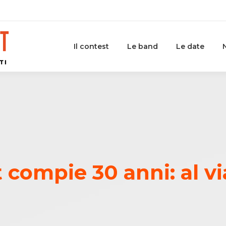
Il contest
Le band
Le date
compie 30 anni: al via 