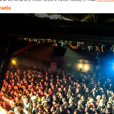
r
adio