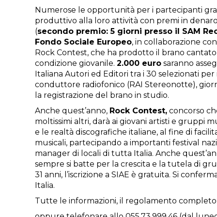
Numerose le opportunità per i partecipanti graz
produttivo alla loro attivit
à
con premi in denaro
(
secondo premio: 5 giorni presso il SAM Re
Fondo Sociale Europeo
, in collaborazione con
Rock Contest, che ha prodotto il brano cantato 
condizione giovanile.
2.000 euro
saranno assegn
Italiana Autori ed Editori tra i 30 selezionati pe
conduttore radiofonico (RAI Stereonotte), giorn
la registrazione del brano in studio.
Anche quest
’
anno,
Rock Contest,
concorso che 
moltissimi altri, dar
à
ai giovani artisti e gruppi mu
e le realt
à
discografiche italiane, al fine di faci
musicali, partecipando a importanti festival nazi
manager di locali di tutta Italia. Anche quest
’
an
sempre si batte per la crescita e la tutela di gru
31 anni, l
’
iscrizione a SIAE è gratuita. Si confer
Italia.
Tutte le informazioni, il regolamento completo e
oppure telefonare allo 055.73.999.46 (dal lunedi