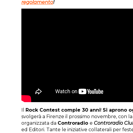
regolamento
!
Il
Rock Contest compie 30 anni
!
S
i aprono o
svolgerà a Firenze il prossimo novembre, con la f
organizzata da
Controradio
e
Controradio Clu
ed Editori. Tante le iniziative collaterali per 