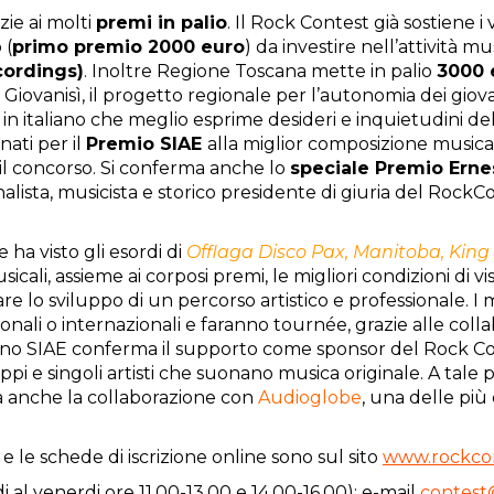
ie ai molti
premi
in palio
.
Il Rock Contest già
sostiene i
 (
primo premio 2000 euro
) da investire nell
’
attivit
à
mus
cordings)
.
Inoltre
Regione Toscana mette in palio
3000 
 Giovanisì, il progetto regionale per l’autonomia dei giova
in italiano che meglio esprime desideri e inquietudini de
ati per il
Premio SIAE
alla miglior composizione musicale 
r il concorso. Si conferma anche lo
speciale Premio Erne
alista, musicista e storico presidente di giuria del Roc
ha visto gli esordi di
Offlaga Disco Pax,
Manitoba, King 
sicali, assieme ai corposi premi, le migliori condizioni di visi
litare lo sviluppo di un percorso artistico e professionale. 
onali o internazionali e faranno tournée, grazie alle collab
no SIAE conferma il supporto come sponsor del Rock Co
ppi e singoli artisti che suonano musica originale. A tale 
ma anche la collaborazione con
Audioglobe
, una delle più
 le schede di iscrizione online sono sul sito
www.rockcon
 al venerdi ore 11.00-13.00 e 14.00-16.00); e-mail
contes