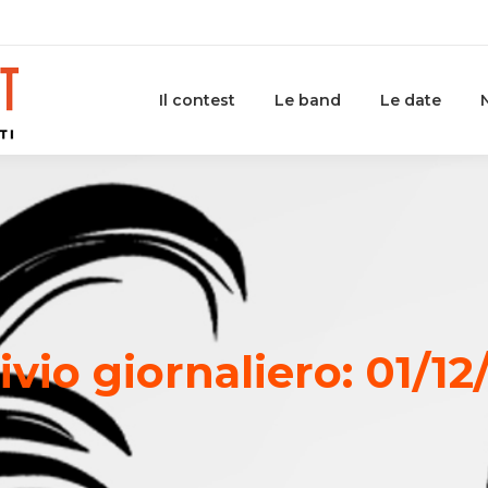
Il contest
Le band
Le date
ivio giornaliero:
01/12