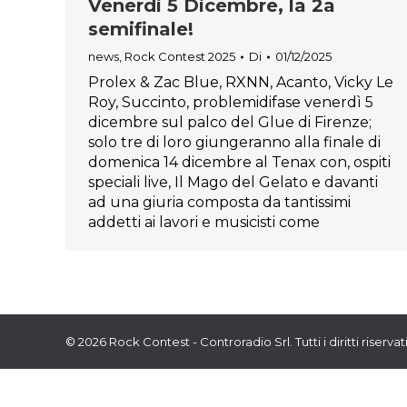
Venerdì 5 Dicembre, la 2a
semifinale!
news
,
Rock Contest 2025
Di
01/12/2025
Prolex & Zac Blue, RXNN, Acanto, Vicky Le
Roy, Succinto, problemidifase venerdì 5
dicembre sul palco del Glue di Firenze;
solo tre di loro giungeranno alla finale di
domenica 14 dicembre al Tenax con, ospiti
speciali live, Il Mago del Gelato e davanti
ad una giuria composta da tantissimi
addetti ai lavori e musicisti come
© 2026 Rock Contest - Controradio Srl. Tutti i diritti riservati