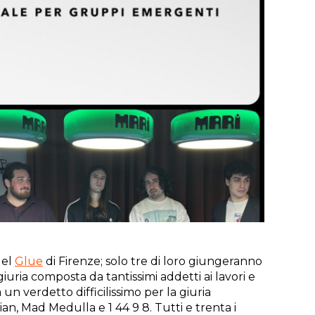
del
Glue
di Firenze; solo tre di loro giungeranno
giuria composta da tantissimi addetti ai lavori e
 verdetto difficilissimo per la giuria
an, Mad Medulla e 1 44 9 8. Tutti e trenta i