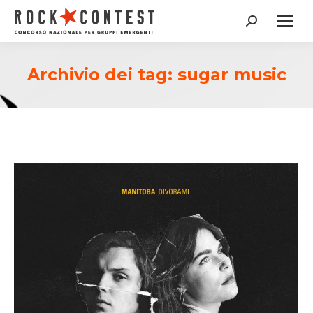
Cerca:
Archivio dei tag:
sugar music