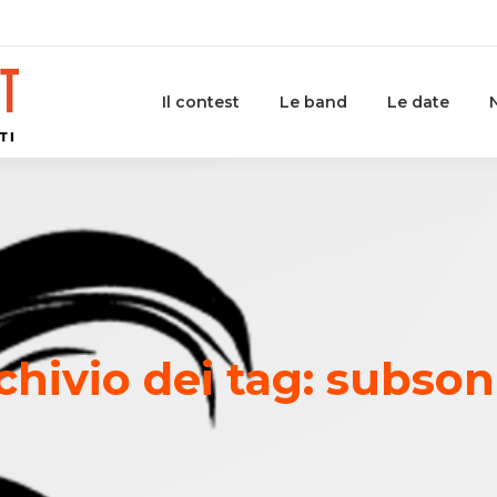
Il contest
Le band
Le date
chivio dei tag:
subson