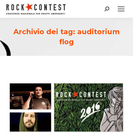
Cerca:
Archivio dei tag:
auditorium
flog