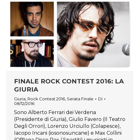
FINALE ROCK CONTEST 2016: LA
GIURIA
Giuria
,
Rock Contest 2016
,
Serata Finale
Di
08/12/2016
Sono Alberto Ferrari dei Verdena
(Presidente di Giuria), Giulio Favero (Il Teatro
Degli Orrori), Lorenzo Urciullo (Colapesce),
Iacopo Incani (iosonosuncane) e Max Collini
(Offlaga Disco Pax / Spartiti) i musicisti in