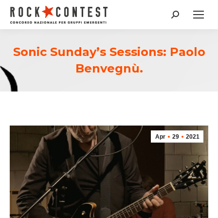
Cerca:
Sonic Sunday’s Sessions: Paolo
Benvegnù.
Apr
29
2021