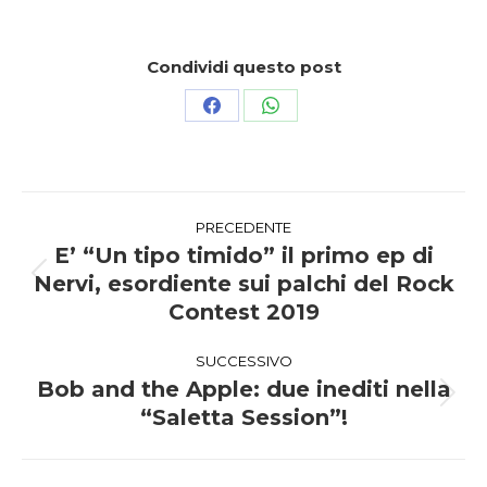
Condividi questo post
Condividi
Condividi
su
su
Facebook
WhatsApp
Naviga
PRECEDENTE
tra
E’ “Un tipo timido” il primo ep di
Nervi, esordiente sui palchi del Rock
Post
i
precedente:
Contest 2019
post
SUCCESSIVO
Bob and the Apple: due inediti nella
Prossimo
“Saletta Session”!
post: