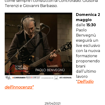
come sempre i conduttori di Controradio: Giustina
Terenzi e Giovanni Barbasso.
Domenica 2
maggio
dalle
15:30
Paolo
Benvegnù
eseguirà un
live esclusivo
con la nuova
formazione
proponendo
brani
dall’ultimo
lavoro
“
Dell’odio
dell’innocenza”
29/04/2021