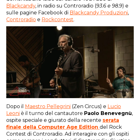
Blackcandy
, in radio su Controradio (
93.6 e 98.9
) e
sulle pagine Facebook di
Blackcandy Produzioni
,
Controradio
e
Rockcontest
.
Dopo il
Maestro Pellegrini
(Zen Circus) e
Lucio
Leoni
è il turno del cantautore
Paolo Benevegnù
,
ospite speciale e giurato della recente
serata
finale della Computer Age Edition
del Rock
Contest di Controradio. Ad interagire con gli ospiti