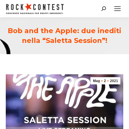
Cerca:
Bob and the Apple: due inediti
nella “Saletta Session”!
Mag
2
2021