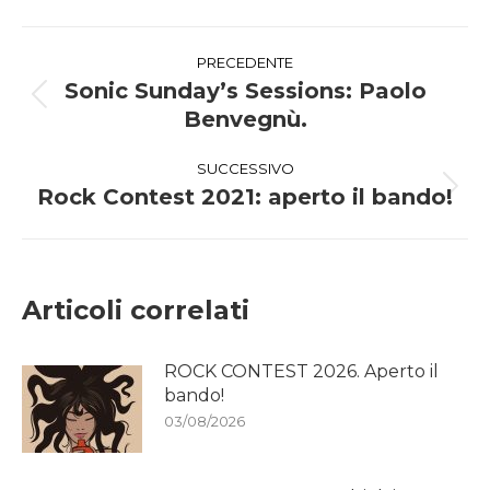
Facebook
WhatsApp
Naviga
PRECEDENTE
tra
Sonic Sunday’s Sessions: Paolo
Post
Benvegnù.
i
precedente:
SUCCESSIVO
post
Rock Contest 2021: aperto il bando!
Prossimo
post:
Articoli correlati
ROCK CONTEST 2026. Aperto il
bando!
03/08/2026