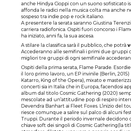
anche Hindya Cioppi con un suono sofisticato is
affonda le radici nella musica colta ma anche n
sospeso tra indie pop e rock italiano.
A presentere la serata saranno Giustina Terenzi 
carriera radiofonica. Ospiti fuori concorso i Fla
ha iniziato, anni fa, la sua ascesa.
A stilare la classifica sarà il pubblico, che potrà
v
Accederanno alle semifinali i primi due gruppi cla
migliori tre gruppi di ogni semifinale accederan
Ospiti della prima serata, Flame Parade. Esordien
il loro primo lavoro, un EP invinile (Berlin, 2
Katarro, King of the Opera), mixato e masteri
concerti sia in Italia che in Europa, facendosi a
album dal titolo Cosmic Gathering (2020) sempre 
mescolate ad un’attitudine pop di respiro inter
Devendra Banhart ai Fleet Foxes. L’inizio del 
riesce comunque a salire sul palco di alcuni fest
Truppi. Durante il periodo invernale decidono di
chiave soft dei singoli di Cosmic Gathering(la