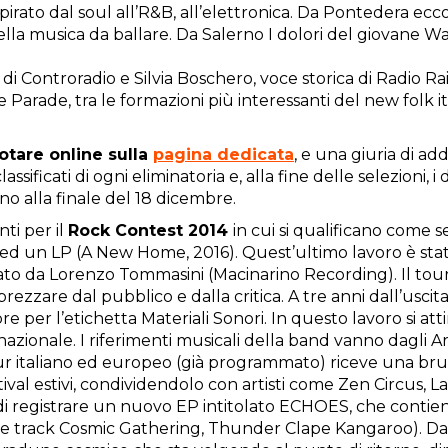
pirato dal soul all’R&B, all’elettronica. Da Pontedera e
ella musica da ballare. Da Salerno I dolori del giovane W
di Controradio e Silvia Boschero, voce storica di Radio Rai
me Parade, tra le formazioni più interessanti del new folk 
otare online sulla
pagina dedicata
, e una giuria di add
ssificati di ogni eliminatoria e, alla fine delle selezioni, 
no alla finale del 18 dicembre.
ti per il
Rock Contest 2014
in cui si qualificano come s
015) ed un LP (A New Home, 2016). Quest’ultimo lavoro è s
zzato da Lorenzo Tommasini (Macinarino Recording). Il t
pprezzare dal pubblico e dalla critica. A tre anni dall’us
per l’etichetta Materiali Sonori. In questo lavoro si atti
nazionale. I riferimenti musicali della band vanno dagli 
tour italiano ed europeo (già programmato) riceve una br
ival estivi, condividendolo con artisti come Zen Circus, La
 registrare un nuovo EP intitolato ECHOES, che contiene un
 title track Cosmic Gathering, Thunder Clape Kangaroo). 