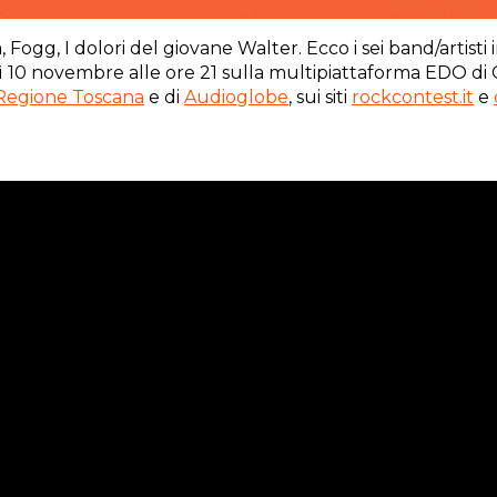
gg, I dolori del giovane Walter. Ecco i sei band/artisti 
10 novembre alle ore 21 sulla multipiattaforma EDO di 
 Regione Toscana
e di
Audioglobe
, sui siti
rockcontest.it
e