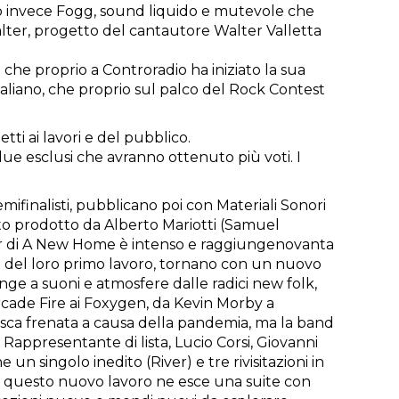
cco invece Fogg, sound liquido e mutevole che
alter, progetto del cantautore Walter Valletta
 che proprio a Controradio ha iniziato la sua
italiano, che proprio sul palco del Rock Contest
etti ai lavori e del pubblico.
i due esclusi che avranno ottenuto più voti. I
emifinalisti, pubblicano poi con Materiali Sonori
tato prodotto da Alberto Mariotti (Samuel
our di A New Home è intenso e raggiungenovanta
cita del loro primo lavoro, tornano con un nuovo
nge a suoni e atmosfere dalle radici new folk,
Arcade Fire ai Foxygen, da Kevin Morby a
usca frenata a causa della pandemia, ma la band
 Rappresentante di lista, Lucio Corsi, Giovanni
 singolo inedito (River) e tre rivisitazioni in
Da questo nuovo lavoro ne esce una suite con