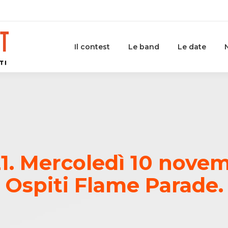
Il contest
Le band
Le date
1. Mercoledì 10 novemb
Ospiti Flame Parade.