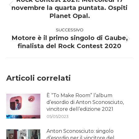
tra
novembre la quarta puntata. Ospiti
Post
i
precedente:
Planet Opal.
post
SUCCESSIVO
Motore è il primo singolo di Gaube,
Prossimo
finalista del Rock Contest 2020
post:
Articoli correlati
È “To Make Room” l’album
d’esordio di Anton Sconosciuto,
vincitore dell’edizione 2021
05/05/2023
Anton Sconosciuto: singolo
d’esordio per il vincitore del