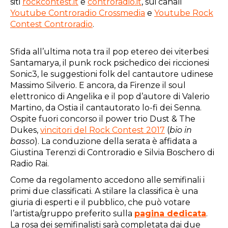
siti
rockcontest.it
e
controradio.it
, sui canali
Youtube Controradio Crossmedia
e
Youtube Rock
Contest Controradio
.
Sfida all’ultima nota tra il pop etereo dei viterbesi
Santamarya, il punk rock psichedico dei riccionesi
Sonic3, le suggestioni folk del cantautore udinese
Massimo Silverio. E ancora, da Firenze il soul
elettronico di Angelika e il pop d’autore di Valerio
Martino, da Ostia il cantautorato lo-fi dei Senna.
Ospite fuori concorso il power trio Dust & The
Dukes,
vincitori del Rock Contest 2017
(
bio in
basso
). La conduzione della serata è affidata a
Giustina Terenzi di Controradio e Silvia Boschero di
Radio Rai.
Come da regolamento accedono alle semifinali i
primi due classificati. A stilare la classifica è una
giuria di esperti e il pubblico, che può votare
l’artista/gruppo preferito sulla
pagina dedicata
.
La rosa dei semifinalisti sarà completata dai due