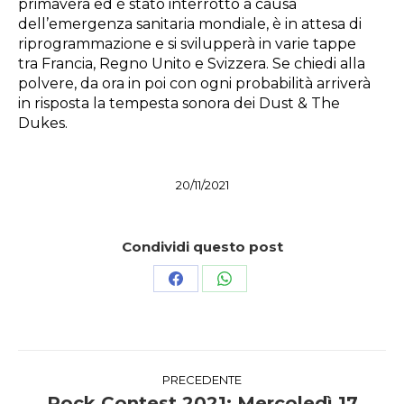
primavera ed è stato interrotto a causa
dell’emergenza sanitaria mondiale, è in attesa di
riprogrammazione e si svilupperà in varie tappe
tra Francia, Regno Unito e Svizzera. Se chiedi alla
polvere, da ora in poi con ogni probabilità arriverà
in risposta la tempesta sonora dei Dust & The
Dukes.
20/11/2021
Condividi questo post
Condividi
Condividi
su
su
Facebook
WhatsApp
Naviga
PRECEDENTE
Rock Contest 2021: Mercoledì 17