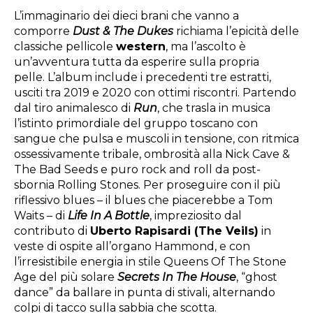
L’immaginario dei dieci brani che vanno a
comporre
Dust & The Dukes
richiama l’epicità delle
classiche pellicole
western
, ma l’ascolto è
un’avventura tutta da esperire sulla propria
pelle. L’album include i precedenti tre estratti,
usciti tra 2019 e 2020 con ottimi riscontri. Partendo
dal tiro animalesco di
Run
, che trasla in musica
l’istinto primordiale del gruppo toscano con
sangue che pulsa e muscoli in tensione, con ritmica
ossessivamente tribale, ombrosità alla Nick Cave &
The Bad Seeds e puro rock and roll da post-
sbornia Rolling Stones. Per proseguire con il più
riflessivo blues – il blues che piacerebbe a Tom
Waits – di
Life In A Bottle
, impreziosito dal
contributo di
Uberto Rapisardi (The Veils)
in
veste di ospite all’organo Hammond, e con
l’irresistibile energia in stile Queens Of The Stone
Age del più solare
Secrets In The House
, “ghost
dance” da ballare in punta di stivali, alternando
colpi di tacco sulla sabbia che scotta.