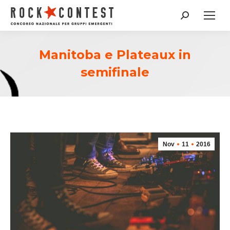
Cerca:
Manitoba e Plateaux in
semifinale
Nov
11
2016