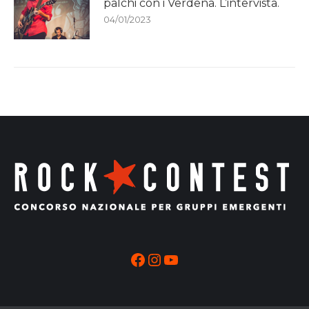
palchi con i Verdena. L’intervista.
04/01/2023
Facebook
Instagram
YouTube