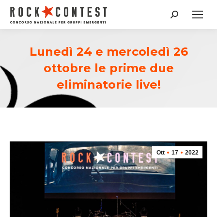
Cerca:
Lunedì 24 e mercoledì 26
ottobre le prime due
eliminatorie live!
Ott
17
2022