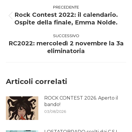
Naviga
PRECEDENTE
tra
Rock Contest 2022: il calendario.
Post
Ospite della finale, Emma Nolde.
i
precedente:
SUCCESSIVO
post
RC2022: mercoledì 2 novembre la 3a
Prossimo
eliminatoria
post:
Articoli correlati
ROCK CONTEST 2026. Aperto il
bando!
03/08/2026
LOSTATOBRADO scelti dai C.S.I.