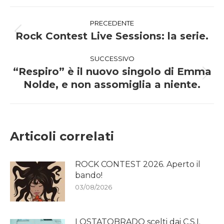
Facebook
WhatsApp
Naviga
PRECEDENTE
tra
Rock Contest Live Sessions: la serie.
Post
precedente:
i
SUCCESSIVO
“Respiro” è il nuovo singolo di Emma
post
Prossimo
Nolde, e non assomiglia a niente.
post:
Articoli correlati
ROCK CONTEST 2026. Aperto il
bando!
03/08/2026
LOSTATOBRADO scelti dai C.S.I.