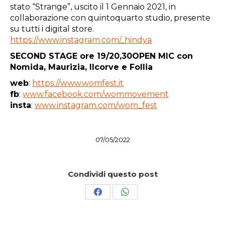
stato “Strange”, uscito il 1 Gennaio 2021, in
collaborazione con quintoquarto studio, presente
su tutti i digital store.
https://www.instagram.com/_hindya
SECOND STAGE ore 19/20,30OPEN MIC con
Nomida, Maurizia, Ilcorve e Follia
web
:
https://www.womfest.it
fb
:
www.facebook.com/wommovement
insta
:
www.instagram.com/wom_fest
07/05/2022
Condividi questo post
Condividi
Condividi
su
su