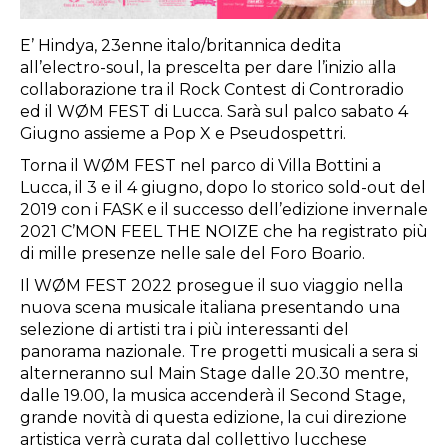
E’ Hindya, 23enne italo/britannica dedita
all’electro-soul, la prescelta per dare l’inizio alla
collaborazione tra il Rock Contest di Controradio
ed il WØM FEST di Lucca. Sarà sul palco sabato 4
Giugno assieme a Pop X e Pseudospettri.
Torna il WØM FEST nel parco di Villa Bottini a
Lucca, il 3 e il 4 giugno, dopo lo storico sold-out del
2019 con i FASK e il successo dell’edizione invernale
2021 C’MON FEEL THE NOIZE che ha registrato più
di mille presenze nelle sale del Foro Boario.
Il WØM FEST 2022 prosegue il suo viaggio nella
nuova scena musicale italiana presentando una
selezione di artisti tra i più interessanti del
panorama nazionale. Tre progetti musicali a sera si
alterneranno sul Main Stage dalle 20.30 mentre,
dalle 19.00, la musica accenderà il Second Stage,
grande novità di questa edizione, la cui direzione
artistica verrà curata dal collettivo lucchese