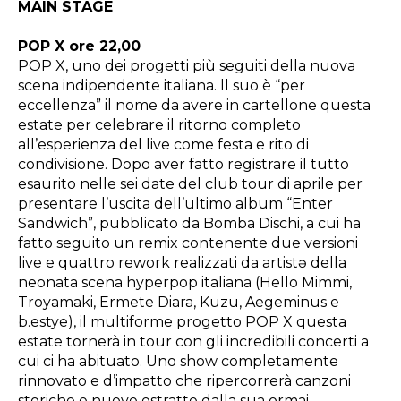
MAIN STAGE
POP X ore 22,00
POP X, uno dei progetti più seguiti della nuova
scena indipendente italiana. ll suo è “per
eccellenza” il nome da avere in cartellone questa
estate per celebrare il ritorno completo
all’esperienza del live come festa e rito di
condivisione. Dopo aver fatto registrare il tutto
esaurito nelle sei date del club tour di aprile per
presentare l’uscita dell’ultimo album “Enter
Sandwich”, pubblicato da Bomba Dischi, a cui ha
fatto seguito un remix contenente due versioni
live e quattro rework realizzati da artistə della
neonata scena hyperpop italiana (Hello Mimmi,
Troyamaki, Ermete Diara, Kuzu, Aegeminus e
b.estye), il multiforme progetto POP X questa
estate tornerà in tour con gli incredibili concerti a
cui ci ha abituato. Uno show completamente
rinnovato e d’impatto che ripercorrerà canzoni
storiche e nuove estratte dalla sua ormai