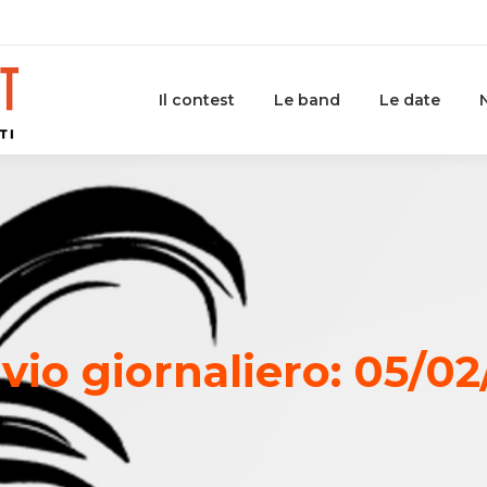
Il contest
Le band
Le date
vio giornaliero:
05/02