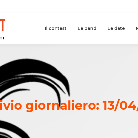
Il contest
Le band
Le date
ivio giornaliero:
13/04