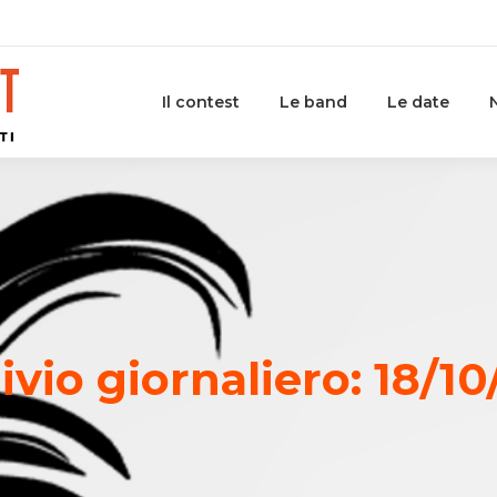
Il contest
Le band
Le date
ivio giornaliero:
18/10