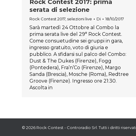
Rock Contest 2017: prima
serata di selezione
Rock Contest 2017
,
selezioni live
Di
18/10/2017
Sarà martedì 24 Ottobre al Combo la
prima serata live del 29° Rock Contest.
Come consuetudine sei gruppi in gara,
ingresso gratuito, voto di giuria e
pubblico. A sfidarsi sul palco del Combo:
Dust & The Dukes (Firenze), Fogg
(Pontedera), Fra’n’Co (Firenze), Margo
Sanda (Brescia), Mosche (Roma), Redtree
Groove (Firenze). Ingresso ore 21:30.
Ascolta in
© 2026 Rock Contest - Controradio Srl. Tutti i diritti riservati