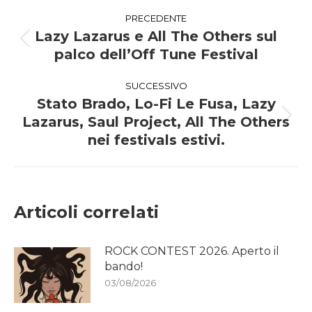
Naviga
PRECEDENTE
tra
Lazy Lazarus e All The Others sul
Post
palco dell’Off Tune Festival
i
precedente:
SUCCESSIVO
post
Stato Brado, Lo-Fi Le Fusa, Lazy
Lazarus, Saul Project, All The Others
Prossimo
post:
nei festivals estivi.
Articoli correlati
ROCK CONTEST 2026. Aperto il
bando!
03/08/2026