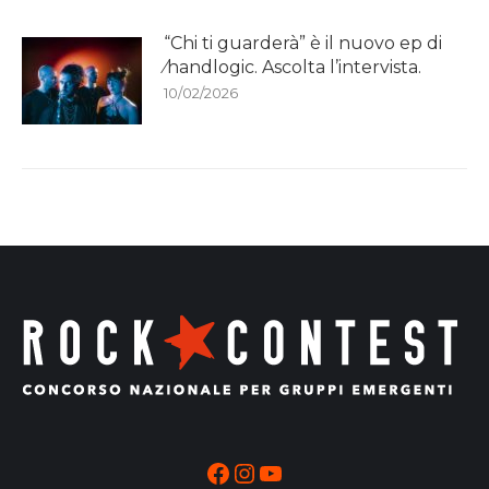
“Chi ti guarderà” è il nuovo ep di
⁄handlogic. Ascolta l’intervista.
10/02/2026
Facebook
Instagram
YouTube