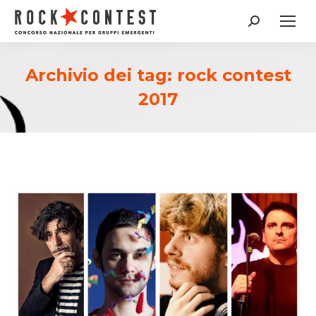
Cerca:
Archivio dei tag:
rock contest
2017