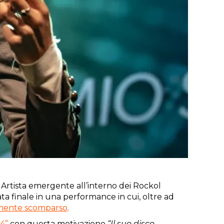
 Artista emergente all’interno dei Rockol
rata finale in una performance in cui, oltre ad
mente scomparso
.
24”
con questa motivazione
“Il suo disco