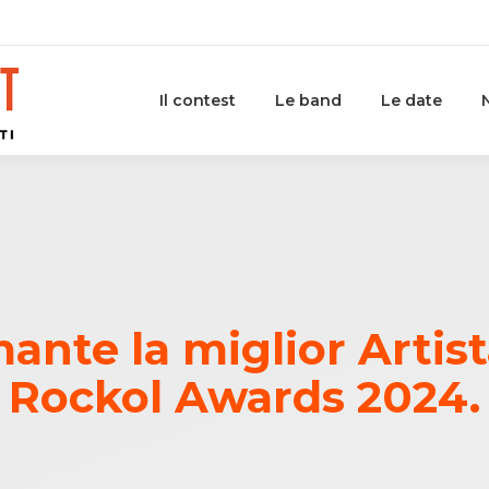
Il contest
Le band
Le date
mante la miglior Arti
Rockol Awards 2024.