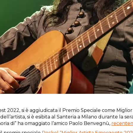
t 2022, si è aggiudicata il Premio Speciale come Miglior
ell’artista, si è esibita al Santeria a Milano durante la se
emoria di” ha omaggiato l’amico Paolo Benvegnù,
recente
il premio speciale
Rockol “Miglior Artista Emergente 20