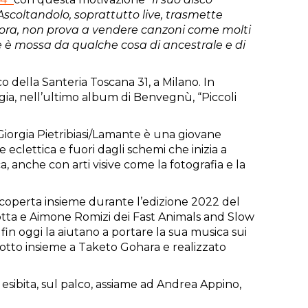
Ascoltandolo, soprattutto live, trasmette
uora, non prova a vendere canzoni come molti
 è mossa da qualche cosa di ancestrale e di
co della Santeria Toscana 31, a Milano. In
ia, nell’ultimo album di Benvegnù, “Piccoli
Giorgia Pietribiasi/Lamante è una giovane
e eclettica e fuori dagli schemi che inizia a
, anche con arti visive come la fotografia e la
scoperta insieme durante l’edizione 2022 del
tta e Aimone Romizi dei Fast Animals and Slow
fin oggi la aiutano a portare la sua musica sui
dotto insieme a Taketo Gohara e realizzato
è esibita, sul palco, assiame ad Andrea Appino,