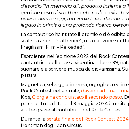
d’esordio “In memoria di”, prodotto insieme a T
qualche cosa di strettamente reale e allo st
newcomers di oggi, ma vuole fare arte che sc
legato in primis a una profonda ricerca person
La cantautrice ha ritirato il premio e si è esibi
scaletta anche “Catherine”, una canzone scritta
Fragilissimi Film – Reloaded”.
Esordiente nell’edizione 2022 del Rock Contest,
cantautrice della bassa vicentina, classe 99, nata
suonare e a scrivere musica da giovanissima. Suon
pittura.
Magnetica, selvaggia, intensa, orgogliosa ed i
Rock Contest nella quale,
davanti ad una giuri
Kids,
Giorgia ha conquistato il secondo posto
. D
palchi di tutta l’Italia. Il 9 maggio 2024 è uscito
anche grazie al contributo del Rock Contest.
Durante la
serata finale del Rock Contest 2024
frontman degli Zen Circus.