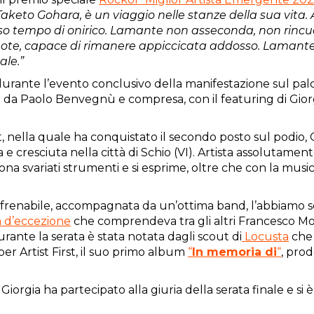
aketo Gohara, è un viaggio nelle stanze della sua vita. 
esso tempo di onirico. Lamante non asseconda, non rinc
uote, capace di rimanere appiccicata addosso. Lamante
ale.”
ta durante l’evento conclusivo della manifestazione sul pal
 da Paolo Benvegnù e compresa, con il featuring di Giorg
 nella quale ha conquistato il secondo posto sul podio, 
 e cresciuta nella città di Schio (VI). Artista assolutament
a svariati strumenti e si esprime, oltre che con la musica
rrefrenabile, accompagnata da un’ottima band, l’abbiamo 
a d’eccezione
che comprendeva tra gli altri Francesco Mo
urante la serata è stata notata dagli scout di
Locusta
che 
 per Artist First, il suo primo album
“
In memoria di
“
, pro
Giorgia ha partecipato alla giuria della serata finale e si 